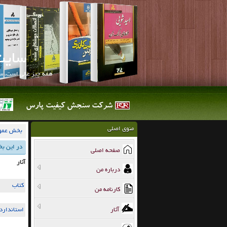
سایت
همه چيز عالي است، 
شرکت سنجش کیفیت پارس
شرکت سنجش کیفیت پارس در سال 1386 تاسیس گردید.
منوی اصلی
بخش عمو
در این بخ
صفحه اصلي
آثار
درباره من
کتاب
کارنامه من
آثار
استاندارد