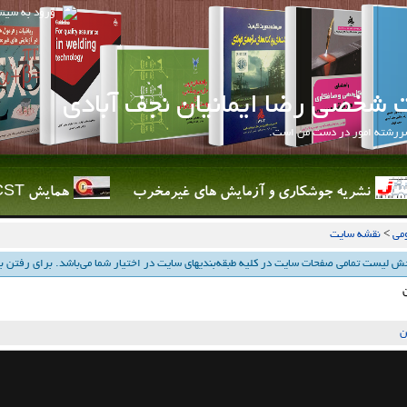
ورود به سيس
 شخصی رضا ایمانیان نجف آبادی
سررشته امور در دست من است.
نشریه جوشکاری و آزمایش های غیرمخرب
همایش QCST
مي
>
نقشه سایت
ش لیست تمامی صفحات سایت در كلیه طبقه‌بندیهای سایت در اختیار شما می‌باشد. برای رفتن به
ن
ن