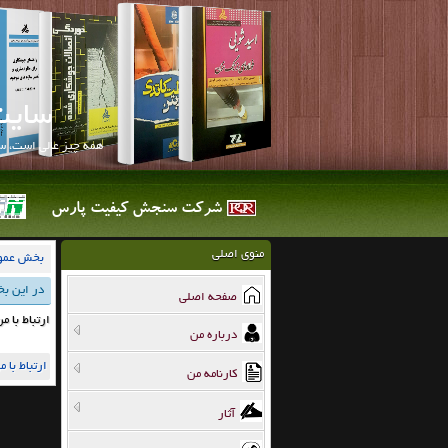
سایت
همه چيز عالي است، 
شرکت سنجش کیفیت پارس
شرکت سنجش کیفیت پارس در سال 1386 تاسیس گردید.
منوی اصلی
بخش عمو
در این بخ
صفحه اصلي
ارتباط با م
درباره من
ارتباط با م
کارنامه من
آثار